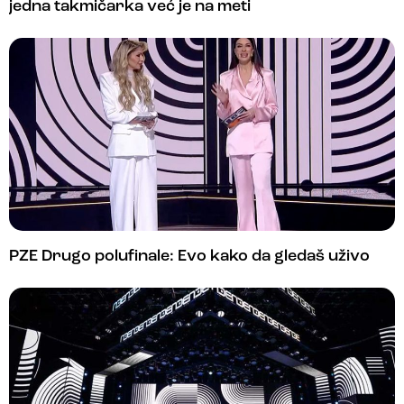
jedna takmičarka već je na meti
PZE Drugo polufinale: Evo kako da gledaš uživo