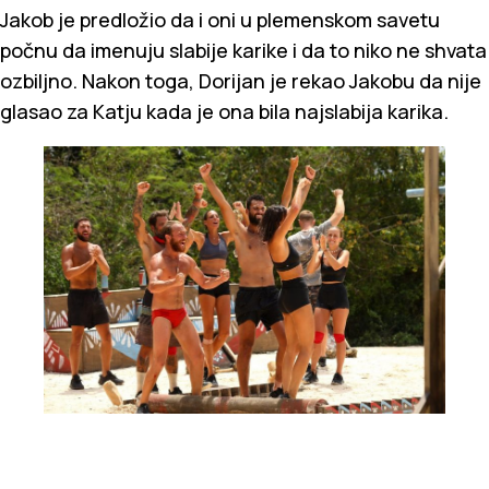
Jakob je predložio da i oni u plemenskom savetu
počnu da imenuju slabije karike i da to niko ne shvata
ozbiljno. Nakon toga, Dorijan je rekao Jakobu da nije
glasao za Katju kada je ona bila najslabija karika.