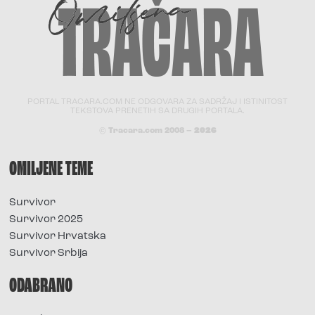
PORTAL TRACARA.COM NE ODGOVARA ZA SADRŽAJ I ISTINITOST
TEKSTOVA PRENETIH SA DRUGIH PORTALA.
© Tracara.com 2008 –
2026
OMILJENE TEME
Survivor
Survivor 2025
Survivor Hrvatska
Survivor Srbija
ODABRANO