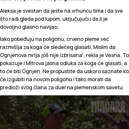
Aleksa je svestan da jeste na vrhuncu tima i da sve
što radi gleda pod lupom, uključujući i da li je
dovoljno glasno navijao.
Iako pobeđuju na poligonu, crveno pleme već
razmišlja za koga će sledećeg glasati. Mislim da
Ognjenova mrlja još nije izbrisana“, rekla je Vesna. To
pokazuje i Mitrova jasna odluka za koga će glasati, a
to će biti Ognjen. Ne propustite da uskoro saznate ko
će izgubiti na novom poligonu i tako morati da
predloži svog člana za duel na plemenskom savetu.