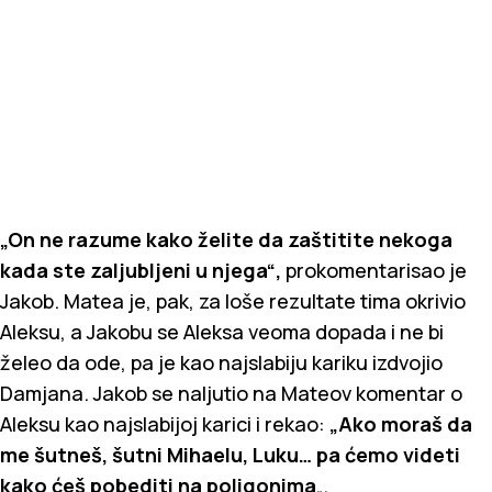
„On ne razume kako želite da zaštitite nekoga
kada ste zaljubljeni u njega“,
prokomentarisao je
Jakob. Matea je, pak, za loše rezultate tima okrivio
Aleksu, a Jakobu se Aleksa veoma dopada i ne bi
želeo da ode, pa je kao najslabiju kariku izdvojio
Damjana. Jakob se naljutio na Mateov komentar o
Aleksu kao najslabijoj karici i rekao:
„Ako moraš da
me šutneš, šutni Mihaelu, Luku… pa ćemo videti
kako ćeš pobediti na poligonima
„.