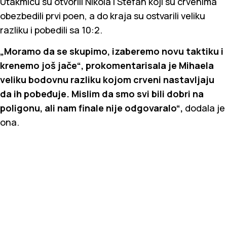
Utakmicu su otvorili Nikola i Stefan koji su crvenima
obezbedili prvi poen, a do kraja su ostvarili veliku
razliku i pobedili sa 10:2.
„Moramo da se skupimo, izaberemo novu taktiku i
krenemo još jače“, prokomentarisala je Mihaela
veliku bodovnu razliku kojom crveni nastavljaju
da ih pobeđuje. Mislim da smo svi bili dobri na
poligonu, ali nam finale nije odgovaralo“,
dodala je
ona.