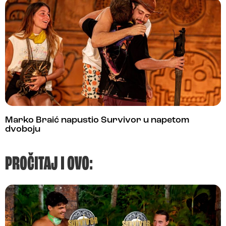
Marko Braić napustio Survivor u napetom
dvoboju
PROČITAJ I OVO: