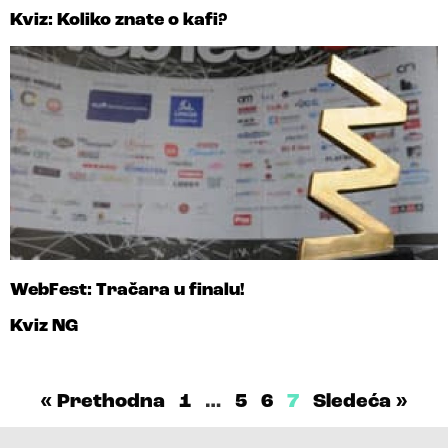
Kviz: Koliko znate o kafi?
WebFest: Tračara u finalu!
Kviz NG
« Prethodna
1
…
5
6
7
Sledeća »