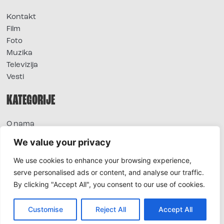
Kontakt
Film
Foto
Muzika
Televizija
Vesti
KATEGORIJE
O nama
Sve vesti
We value your privacy
Extra
We use cookies to enhance your browsing experience,
Foto
serve personalised ads or content, and analyse our traffic.
Moda
By clicking "Accept All", you consent to our use of cookies.
TV
Život
Horoskop
Customise
Reject All
Accept All