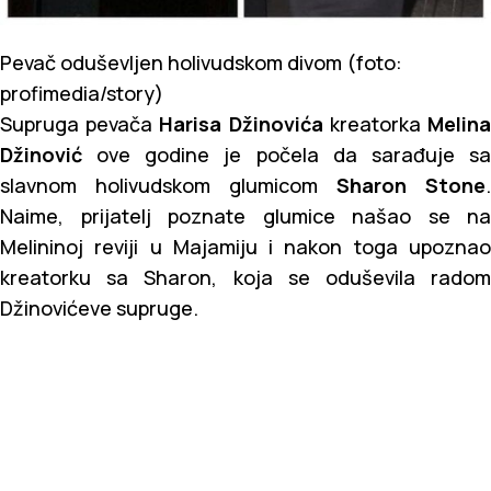
Pevač oduševljen holivudskom divom (foto:
profimedia/story)
Supruga pevača
Harisa Džinovića
kreatorka
Melin
Džinović
ove godine je počela da sarađuje s
slavnom holivudskom glumicom
Sharon Stone
.
Naime, prijatelj poznate glumice našao se na
Melininoj reviji u Majamiju i nakon toga upoznao
kreatorku sa Sharon, koja se oduševila radom
Džinovićeve supruge.