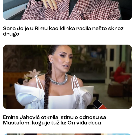
Sara Jo je u Rimu kao klinka radila nešto skroz
drugo
Emina Jahović otkrila istinu o odnosu sa
Mustafom, koga je tužila: On viđa decu