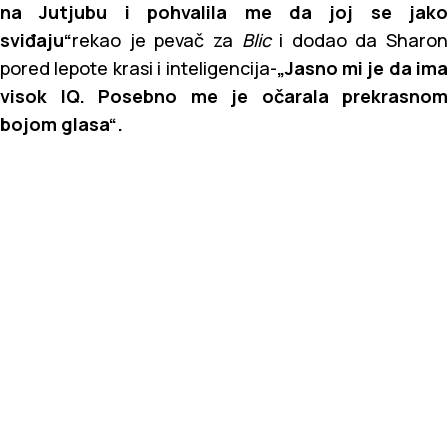
na Jutjubu i pohvalila me da joj se jako
sviđaju“
rekao je pevač za
Blic
i dodao da Sharon
pored lepote krasi i inteligencija-
„Jasno mi je da ima
visok IQ. Posebno me je očarala prekrasnom
bojom glasa“.