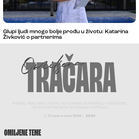
Glupi ljudi mnogo bolje prođu u životu: Katarina
Živković o partnerima
PORTAL TRACARA.COM NE ODGOVARA ZA SADRŽAJ I ISTINITOST
TEKSTOVA PRENETIH SA DRUGIH PORTALA.
© Tracara.com 2008 –
2026
OMILJENE TEME