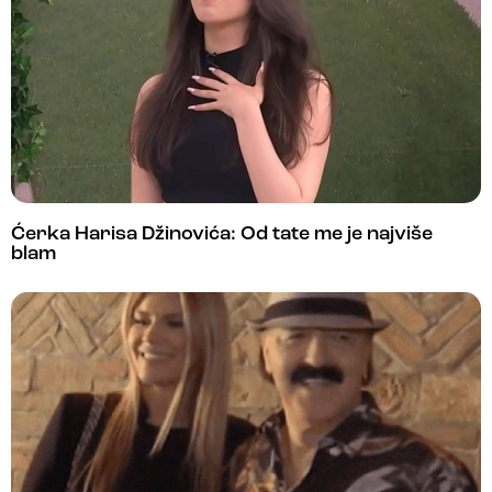
Ćerka Harisa Džinovića: Od tate me je najviše
blam