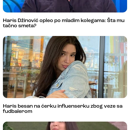
Haris Džinović opleo po mladim kolegama: Šta mu
tačno smeta?
Haris besan na ćerku influenserku zbog veze sa
fudbalerom