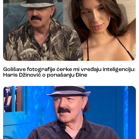
Golišave fotografije ćerke mi vređaju inteligenciju:
Haris Džinović o ponašanju Đine