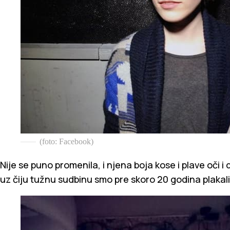
(foto: Facebook)
Nije se puno promenila, i njena boja kose i plave oči 
uz čiju tužnu sudbinu smo pre skoro 20 godina plakali