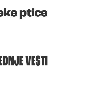
eke ptice
EDNJE VESTI