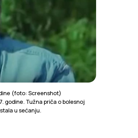
odine (foto: Screenshot)
7. godine. Tužna priča o bolesnoj
stala u sećanju.