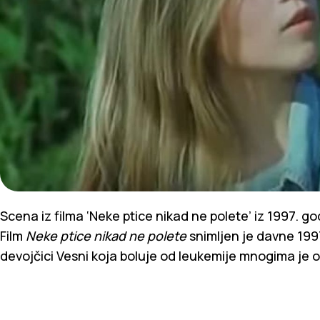
Scena iz filma ‘Neke ptice nikad ne polete’ iz 1997. g
Film
Neke ptice nikad ne polete
snimljen je davne 199
devojčici Vesni koja boluje od leukemije mnogima je o