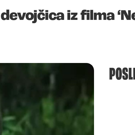
devojčica iz filma ‘N
POSL