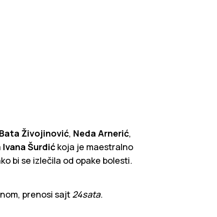
Bata Živojinović
,
Neda Arnerić
,
a
Ivana Šurdić
koja je maestralno
 bi se izlečila od opake bolesti.
ajnom, prenosi sajt
24sata
.