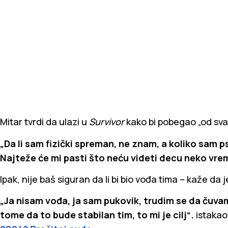
Mitar tvrdi da ulazi u
Survivor
kako bi pobegao „od sva
„Da li sam fizički spreman, ne znam, a koliko sam p
Najteže će mi pasti što neću videti decu neko vrem
Ipak, nije baš siguran da li bi bio vođa tima – kaže da 
„Ja nisam vođa, ja sam pukovik, trudim se da čuva
tome da to bude stabilan tim, to mi je cilj“.
istakao 