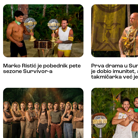
Marko Ristić je pobednik pete
Prva drama u Su
sezone Survivor-a
je dobio imunitet,
takmičarka već je