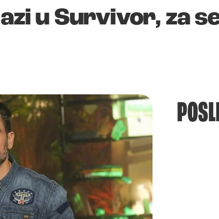
lazi u Survivor, za s
POSL