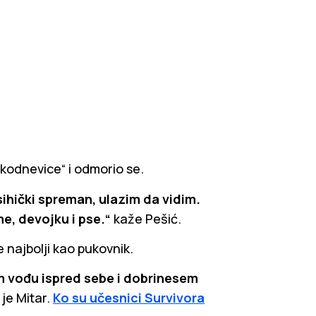
kodnevice“ i odmorio se.
sihički spreman, ulazim da vidim.
e, devojku i pse.“
kaže Pešić.
je najbolji kao pukovnik.
m vođu ispred sebe i dobrinesem
je Mitar.
Ko su učesnici Survivora