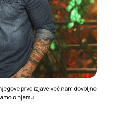
 njegove prve izjave već nam dovoljno
namo o njemu.