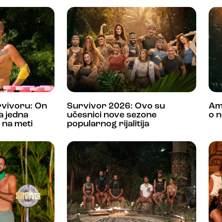
rvivoru: On
Survivor 2026: Ovo su
Am
 a jedna
učesnici nove sezone
o n
 na meti
popularnog rijalitija