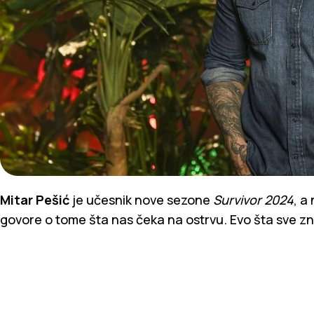
Mitar Pešić
je učesnik nove sezone
Survivor 2024
, a
govore o tome šta nas čeka na ostrvu. Evo šta sve z