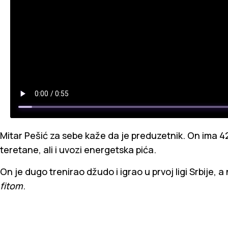
Mitar Pešić za sebe kaže da je preduzetnik. On ima 42 
teretane, ali i uvozi energetska pića.
On je dugo trenirao džudo i igrao u prvoj ligi Srbije,
fitom
.