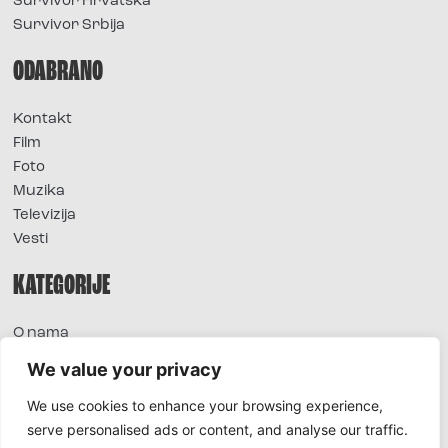
Survivor Hrvatska
Survivor Srbija
ODABRANO
Kontakt
Film
Foto
Muzika
Televizija
Vesti
KATEGORIJE
O nama
Sve vesti
We value your privacy
Extra
We use cookies to enhance your browsing experience,
Foto
serve personalised ads or content, and analyse our traffic.
Moda