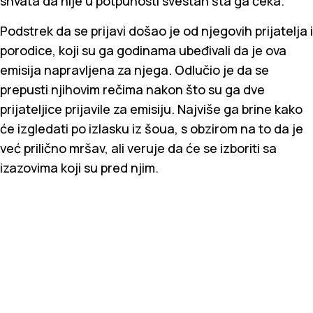
shvata da nije u potpunosti svestan šta ga čeka.
Podstrek da se prijavi došao je od njegovih prijatelja i
porodice, koji su ga godinama ubeđivali da je ova
emisija napravljena za njega. Odlučio je da se
prepusti njihovim rečima nakon što su ga dve
prijateljice prijavile za emisiju. Najviše ga brine kako
će izgledati po izlasku iz šoua, s obzirom na to da je
već prilično mršav, ali veruje da će se izboriti sa
izazovima koji su pred njim.