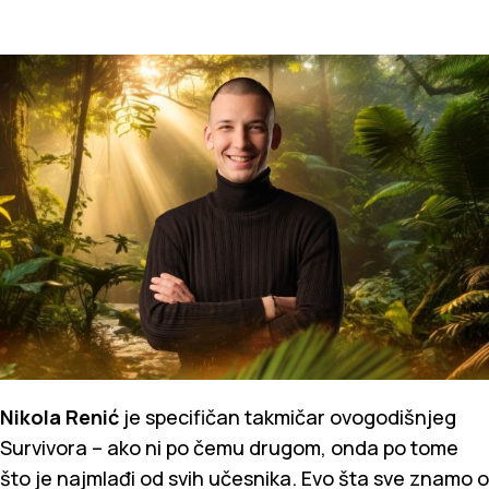
Nikola Renić
je specifičan takmičar ovogodišnjeg
Survivora – ako ni po čemu drugom, onda po tome
što je najmlađi od svih učesnika. Evo šta sve znamo o