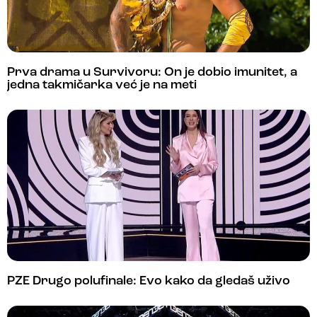
Prva drama u Survivoru: On je dobio imunitet, a
jedna takmičarka već je na meti
PZE Drugo polufinale: Evo kako da gledaš uživo