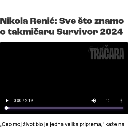
Nikola Renić: Sve što znamo
o takmičaru Survivor 2024
„Ceo moj život bio je jedna velika priprema,“ kaže na