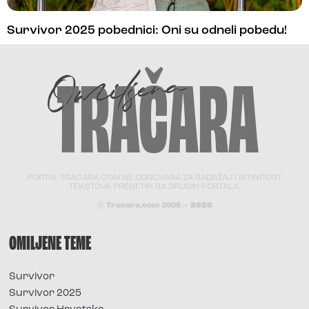
Survivor 2025 pobednici: Oni su odneli pobedu!
PORTAL TRACARA.COM NE ODGOVARA ZA SADRŽAJ I ISTINITOST
TEKSTOVA PRENETIH SA DRUGIH PORTALA.
© Tracara.com 2008 –
2026
OMILJENE TEME
Survivor
Survivor 2025