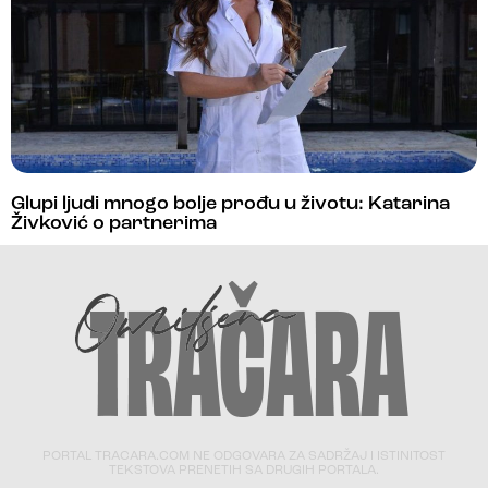
Glupi ljudi mnogo bolje prođu u životu: Katarina
Živković o partnerima
PORTAL TRACARA.COM NE ODGOVARA ZA SADRŽAJ I ISTINITOST
TEKSTOVA PRENETIH SA DRUGIH PORTALA.