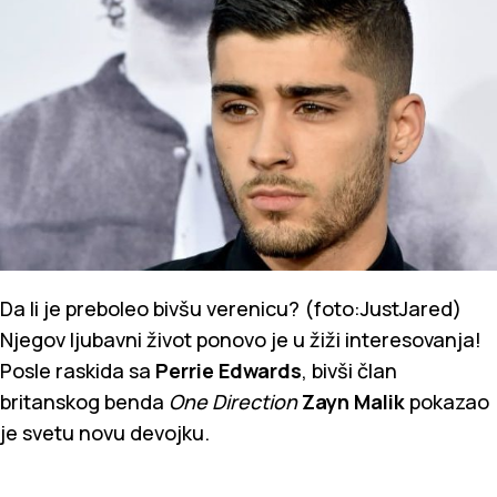
Da li je preboleo bivšu verenicu? (foto:JustJared)
Njegov ljubavni život ponovo je u žiži interesovanja!
Posle raskida sa
Perrie Edwards
, bivši član
britanskog benda
One Direction
Zayn Malik
pokazao
je svetu novu devojku.