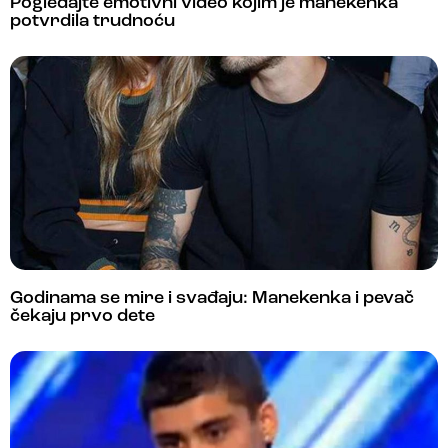
Pogledajte emotivni video kojim je manekenka
potvrdila trudnoću
Godinama se mire i svađaju: Manekenka i pevač
čekaju prvo dete