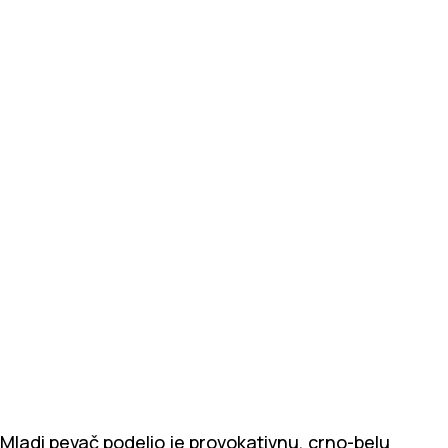
Mladi pevač podelio je provokativnu, crno-belu