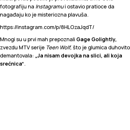
fotografiju na
Instagramu
i ostavio pratioce da
nagađaju ko je misteriozna plavuša.
https://instagram.com/p/8HLOzaJqdT/
Mnogi su u prvi mah prepoznali
Gage Golightly,
zvezdu MTV serije
Teen Wolf,
što je glumica duhovito
demantovala:
„Ja nisam devojka na slici, ali koja
srećnica“
.