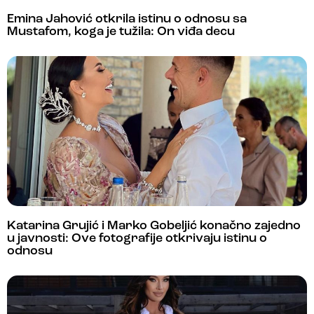
Emina Jahović otkrila istinu o odnosu sa
Mustafom, koga je tužila: On viđa decu
Katarina Grujić i Marko Gobeljić konačno zajedno
u javnosti: Ove fotografije otkrivaju istinu o
odnosu