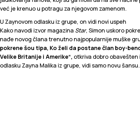
već je krenuo u potragu za njegovom zamenom.
U Zaynovom odlasku iz grupe, on vidi novi uspeh
Kako navodi izvor magazina
Star
, Simon uskoro pokre
nađe novog člana trenutno najpopularnije muške gr
pokrene šou tipa, Ko želi da postane član boy-bend
Velike Britanije i Amerike“,
otkriva dobro obavešten i
odlasku Zayna Malika iz grupe, vidi samo novu šansu.