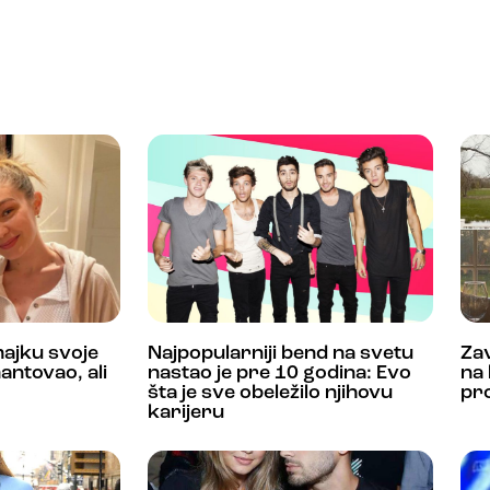
ajku svoje
Najpopularniji bend na svetu
Za
antovao, ali
nastao je pre 10 godina: Evo
na 
šta je sve obeležilo njihovu
pro
karijeru