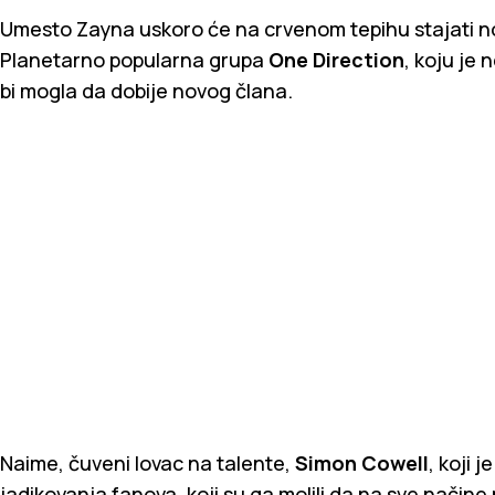
Umesto Zayna uskoro će na crvenom tepihu stajati nov
Planetarno popularna grupa
One Direction
, koju je
bi mogla da dobije novog člana.
Naime, čuveni lovac na talente,
Simon Cowell
, koji 
jadikovanja fanova, koji su ga molili da na sve način