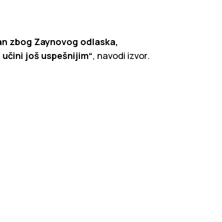
užan zbog Zaynovog odlaska,
 učini još uspešnijim“
, navodi izvor.