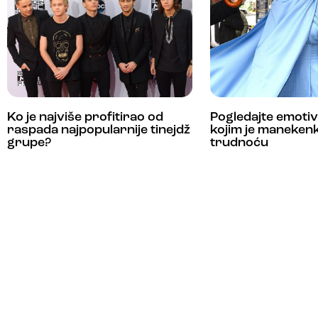
Ko je najviše profitirao od
Pogledajte emotiv
raspada najpopularnije tinejdž
kojim je manekenk
grupe?
trudnoću