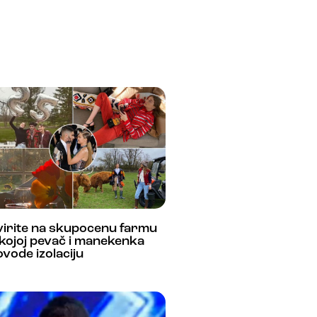
virite na skupocenu farmu
kojoj pevač i manekenka
vode izolaciju