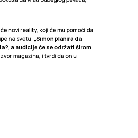
će novi reality, koji će mu pomoći da
upe na svetu.
„Simon planira da
a?, a audicije će se održati širom
zvor magazina, i tvrdi da on u