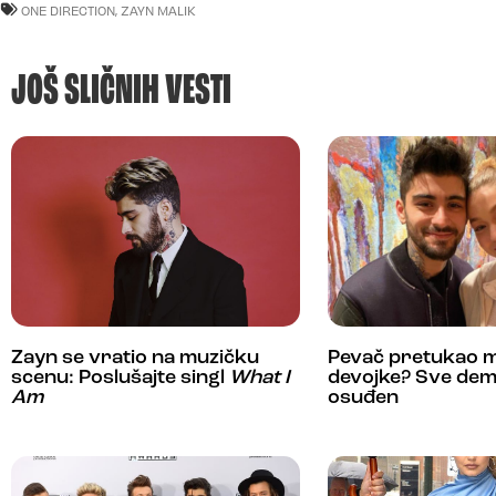
ONE DIRECTION
,
ZAYN MALIK
JOŠ SLIČNIH VESTI
Zayn se vratio na muzičku
Pevač pretukao m
scenu: Poslušajte singl
What I
devojke? Sve dem
Am
osuđen