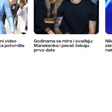
ni video
Godinama se mire i svađaju:
Nik
a potvrdila
Manekenka i pevač čekaju
sla
prvo dete
nat