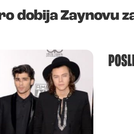
oro dobija Zaynovu 
POSL