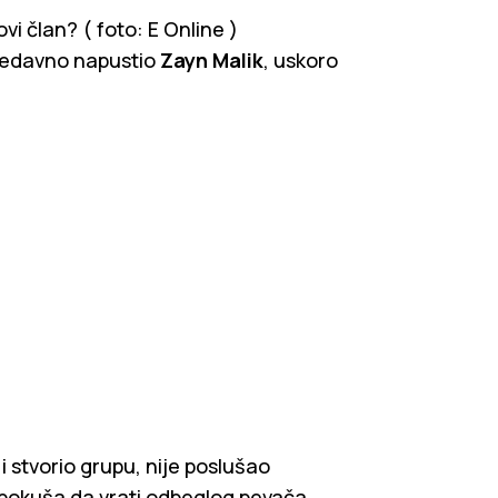
i član? ( foto: E Online )
 nedavno napustio
Zayn Malik
, uskoro
je i stvorio grupu, nije poslušao
e pokuša da vrati odbeglog pevača,