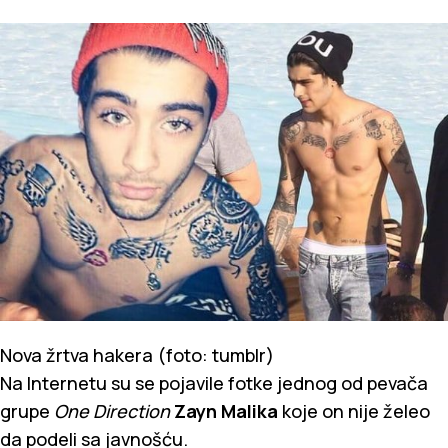
Nova žrtva hakera (foto: tumblr)
Na Internetu su se pojavile fotke jednog od pevača
grupe
One Direction
Zayn Malika
koje on nije želeo
da podeli sa javnošću.