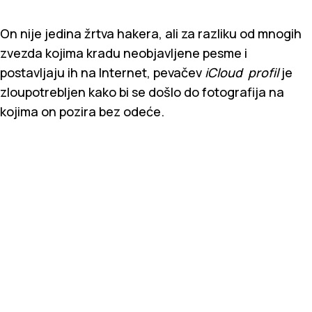
On nije jedina žrtva hakera, ali za razliku od mnogih
zvezda kojima kradu neobjavljene pesme i
postavljaju ih na Internet, pevačev
iCloud profil
je
zloupotrebljen kako bi se došlo do fotografija na
kojima on pozira bez odeće.