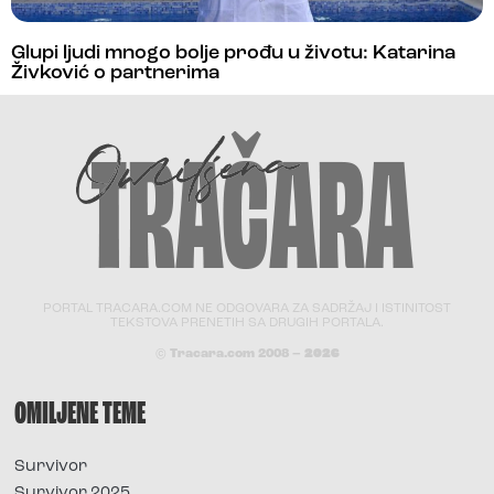
Glupi ljudi mnogo bolje prođu u životu: Katarina
Živković o partnerima
PORTAL TRACARA.COM NE ODGOVARA ZA SADRŽAJ I ISTINITOST
TEKSTOVA PRENETIH SA DRUGIH PORTALA.
© Tracara.com 2008 –
2026
OMILJENE TEME
Survivor
Survivor 2025