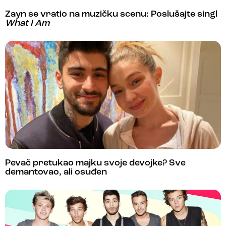
Zayn se vratio na muzičku scenu: Poslušajte singl
What I Am
Pevač pretukao majku svoje devojke? Sve
demantovao, ali osuđen