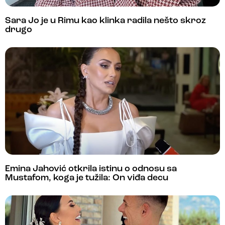
Sara Jo je u Rimu kao klinka radila nešto skroz
drugo
Emina Jahović otkrila istinu o odnosu sa
Mustafom, koga je tužila: On viđa decu