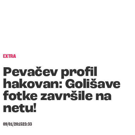
EXTRA
Pevačev profil
hakovan: Golišave
fotke završile na
netu!
09/01/2015
23:33