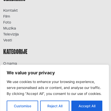
Kontakt
Film
Foto
Muzika
Televizija
Vesti
KATEGORIJE
O nama
Sve vesti
We value your privacy
Extra
We use cookies to enhance your browsing experience,
Foto
serve personalised ads or content, and analyse our traffic.
Moda
By clicking "Accept All", you consent to our use of cookies.
TV
Život
Horoskop
Customise
Reject All
Accept All