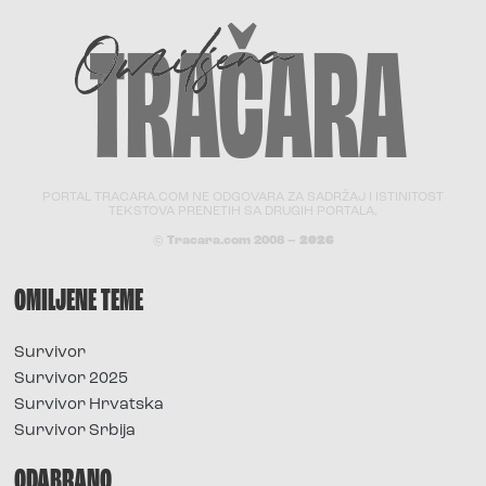
PORTAL TRACARA.COM NE ODGOVARA ZA SADRŽAJ I ISTINITOST
TEKSTOVA PRENETIH SA DRUGIH PORTALA.
© Tracara.com 2008 –
2026
OMILJENE TEME
Survivor
Survivor 2025
Survivor Hrvatska
Survivor Srbija
ODABRANO