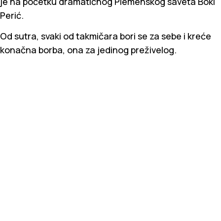
je na početku dramatičnog Plemenskog saveta Boki
Perić.
Od sutra, svaki od takmičara bori se za sebe i kreće
konačna borba, ona za jedinog preživelog.