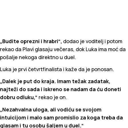
„Budite oprezni i hrabri“,
dodao je voditelj i potom
rekao da Plavi glasaju večeras, dok Luka ima moć da
pošalje nekoga direktno u duel.
Luka je prvi četvrtfinalista i kaže da je ponosan.
„Dalek je put do kraja. Imam težak zadatak,
najteži do sada i iskreno se nadam da ću doneti
dobru odluku,“
rekao je on.
„Nezahvalna uloga, ali vodiću se svojom
intuicijom i malo sam promislio za koga treba da
glasam i tu osobu šaljem u duel.“