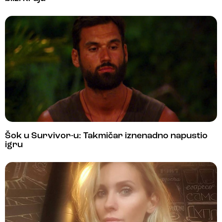
Šok u Survivor-u: Takmičar iznenadno napustio
igru