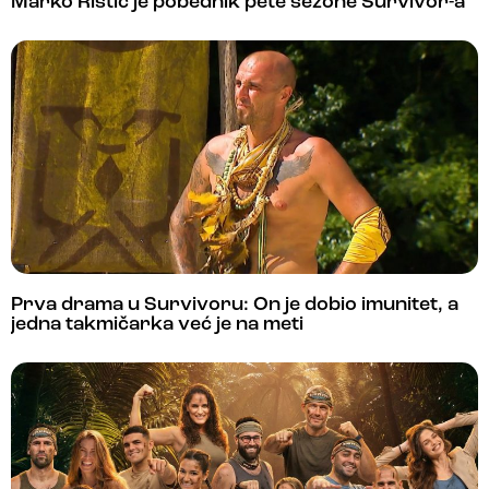
Marko Ristić je pobednik pete sezone Survivor-a
Prva drama u Survivoru: On je dobio imunitet, a
jedna takmičarka već je na meti