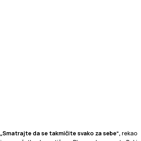
„Smatrajte da se takmičite svako za sebe“,
rekao