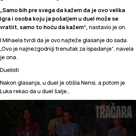
„Samo bih pre svega da kažem da je ovo velika
igra i osoba koju ja pošaljem u duel može se
vratiit, samo to hoću da kažem“,
nastavio je on.
I Mihaela tvrdi da je ovo najteže glasanje do sada.
„Ovo je najnezgodniji trenutak za ispadanje“, navela
je ona.
Duelisti
Nakon glasanja, u duel je otišla Nensi, a potom je
Luka rekao da u duel šalje…