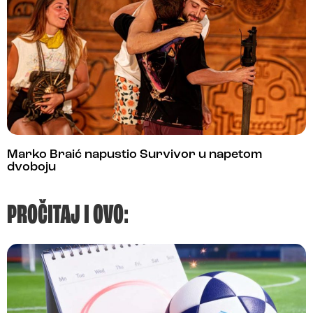
Marko Braić napustio Survivor u napetom
dvoboju
PROČITAJ I OVO: