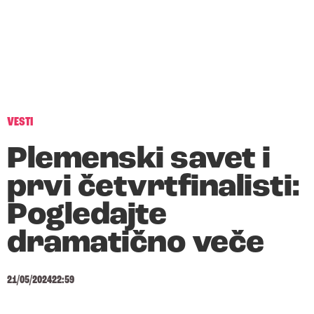
VESTI
Plemenski savet i
prvi četvrtfinalisti:
Pogledajte
dramatično veče
21/05/2024
22:59