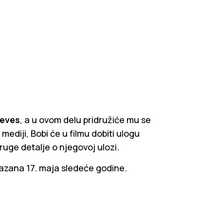
eves
, a u ovom delu pridružiće mu se
ediji, Bobi će u filmu dobiti ulogu
druge detalje o njegovoj ulozi.
akazana 17. maja sledeće godine.