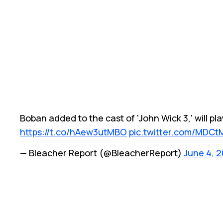
Boban added to the cast of 'John Wick 3,' will pl
https://t.co/hAew3utMBO
pic.twitter.com/MDC
— Bleacher Report (@BleacherReport)
June 4, 