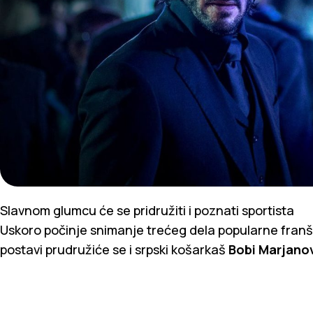
Slavnom glumcu će se pridružiti i poznati sportista
Uskoro počinje snimanje trećeg dela popularne fran
postavi prudružiće se i srpski košarkaš
Bobi Marjanov