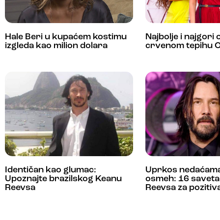
Hale Beri u kupaćem kostimu
Najbolje i najgori
izgleda kao milion dolara
crvenom tepihu 
Identičan kao glumac:
Uprkos nedaćama
Upoznajte brazilskog Keanu
osmeh: 16 savet
Reevsa
Reevsa za pozitiv