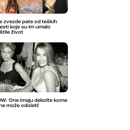
 zvezde pate od teških
esti koje su im umalo
štile život
W: One imaju dekolte kome
ne može odoleti!