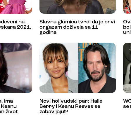
 odeveni na
Slavna glumica tvrdi da je prvi
Ove
Oskara 2021.
orgazam doživela sa 11
bol
godina
uni
, ima
Novi holivudski par: Halle
WO
a Keanu
Berry i Keanu Reeves se
se 
an život
zabavljaju!?