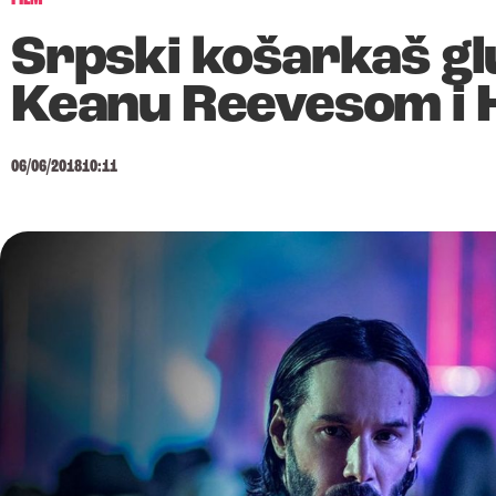
Srpski košarkaš gl
Keanu Reevesom i H
06/06/2018
10:11