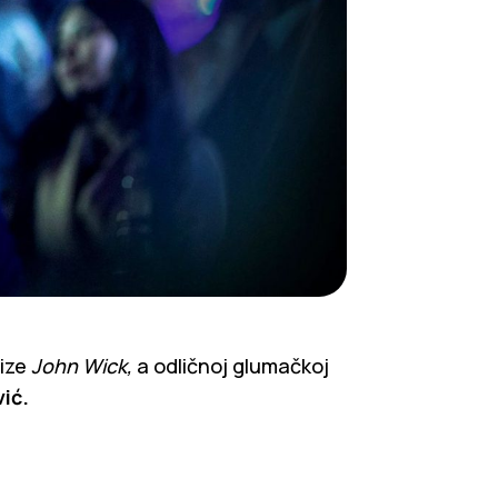
šize
John Wick,
a odličnoj glumačkoj
ić.