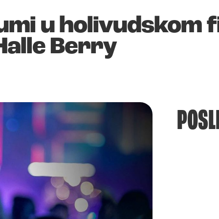
umi u holivudskom f
alle Berry
POSL