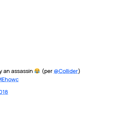
ay an assassin
(per
@Collider
)
tMEhowc
2018