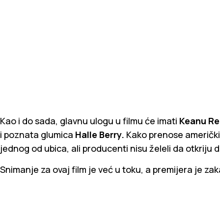
Kao i do sada, glavnu ulogu u filmu će imati
Keanu Re
i poznata glumica
Halle Berry.
Kako prenose američki m
jednog od ubica, ali producenti nisu želeli da otkriju 
Snimanje za ovaj film je već u toku, a premijera je z