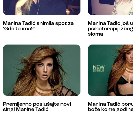
Marina Tadić snimila spot za
Marina Tadić još 
‘Gde to ima?’
psihoterapiji zbo
sloma
Premijerno poslušajte novi
Marina Tadić poruč
singl Marine Tadić
bože kome godine