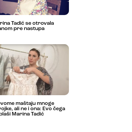
ina Tadić se otrovala
anom pre nastupa
ovome maštaju mnoge
ojke, ali ne i ona: Evo čega
plaši Marina Tadić