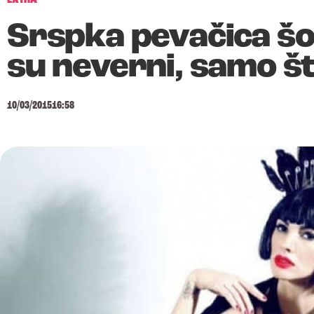
Srspka pevačica šo
su neverni, samo št
10/03/2015
16:58