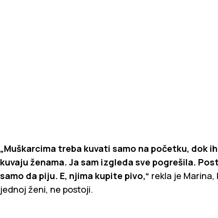
„Muškarcima treba kuvati samo na početku, dok ih 
kuvaju ženama. Ja sam izgleda sve pogrešila. Postoj
samo da piju. E, njima kupite pivo,“
rekla je Marina, 
jednoj ženi, ne postoji.