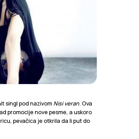
hit singl pod nazivom
Nisi veran
. Ova
zarad promocije nove pesme, a uskoro
icu, pevačica je otkrila da li put do