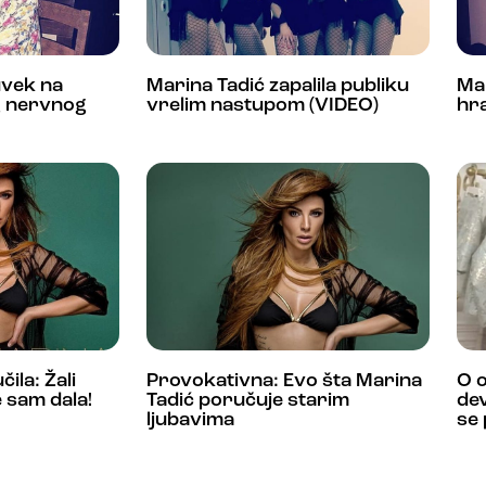
uvek na
Marina Tadić zapalila publiku
Mar
g nervnog
vrelim nastupom (VIDEO)
hr
ila: Žali
Provokativna: Evo šta Marina
O 
 sam dala!
Tadić poručuje starim
dev
ljubavima
se 