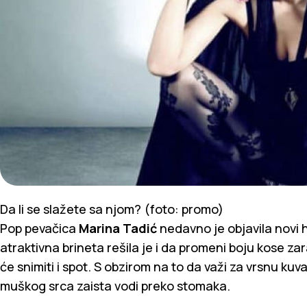
Da li se slažete sa njom? (foto: promo)
Pop pevačica
Marina Tadić
nedavno je objavila novi 
atraktivna brineta rešila je i da promeni boju kose 
će snimiti i spot. S obzirom na to da važi za vrsnu kuvar
muškog srca zaista vodi preko stomaka.