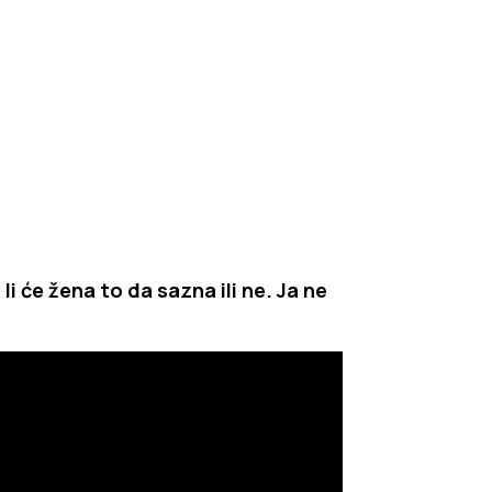
i će žena to da sazna ili ne. Ja ne