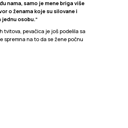
đu nama, samo je mene briga više
vor o ženama koje su silovane i
a jednu osobu.“
h tvitova, pevačica je još podelila sa
 je spremna na to da se žene počnu