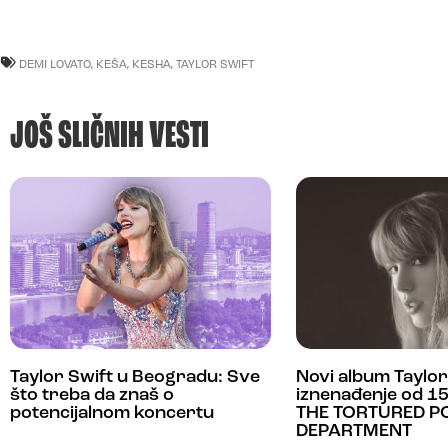
DEMI LOVATO
,
KEŠA
,
KESHA
,
TAYLOR SWIFT
JOŠ SLIČNIH VESTI
Taylor Swift u Beogradu: Sve
Novi album Taylor 
što treba da znaš o
iznenađenje od 1
potencijalnom koncertu
THE TORTURED P
DEPARTMENT