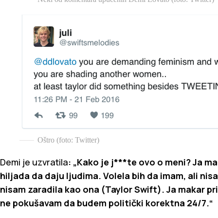
Oštro (foto: Twitter)
Demi je uzvratila
: „Kako je j***te ovo o meni? Ja m
hiljada da daju ljudima. Volela bih da imam, ali nis
nisam zaradila kao ona (Taylor Swift). Ja makar pr
ne pokušavam da budem politički korektna 24/7.“