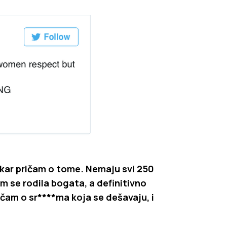
akar pričam o tome. Nemaju svi 250
am se rodila bogata, a definitivno
ičam o sr****ma koja se dešavaju, i