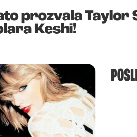
ato prozvala Taylor S
lara Keshi!
POSL