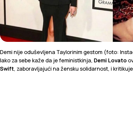
Demi nije oduševljena Taylorinim gestom (foto: Inst
Iako za sebe kaže da je feministkinja,
Demi Lovato
ov
Swift
, zaboravljajući na žensku solidarnost, i kritikuj