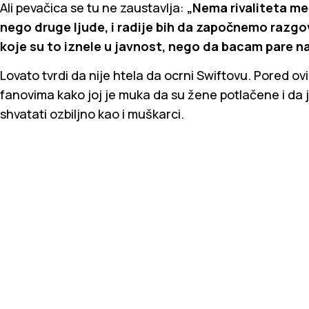
Ali pevačica se tu ne zaustavlja:
„Nema rivaliteta me
nego druge ljude, i radije bih da započnemo razgo
koje su to iznele u javnost, nego da bacam pare n
Lovato tvrdi da nije htela da ocrni Swiftovu. Pored ovi
fanovima kako joj je muka da su žene potlačene i da
shvatati ozbiljno kao i muškarci.