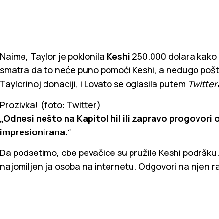
Naime, Taylor je poklonila
Keshi
250.000 dolara kako b
smatra da to neće puno pomoći Keshi, a nedugo pošto
Taylorinoj donaciji, i Lovato se oglasila putem
Twitter
Prozivka! (foto: Twitter)
„Odnesi nešto na Kapitol hil ili zapravo progovori 
impresionirana.“
Da podsetimo, obe pevačice su pružile Keshi podršku. 
najomiljenija osoba na internetu. Odgovori na njen r