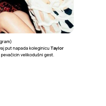
agram)
aj put napada koleginicu
Taylor
e pevačicin velikodušni gest.