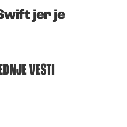
wift jer je
EDNJE VESTI