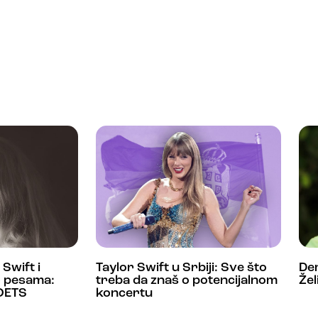
Swift i
Taylor Swift u Srbiji: Sve što
Dem
5 pesama:
treba da znaš o potencijalnom
Žel
OETS
koncertu