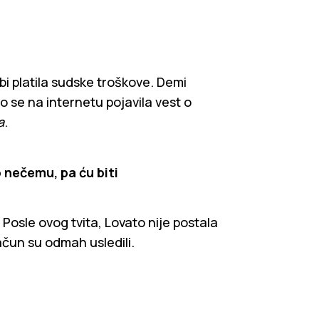
i platila sudske troškove. Demi
 se na internetu pojavila vest o
a
.
o nečemu, pa ću biti
Posle ovog tvita, Lovato nije postala
ačun su odmah usledili.