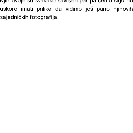
Njih dvoje su svakako savršen par pa ćemo sigurno
uskoro imati prilike da vidimo još puno njihovih
zajedničkih fotografija.