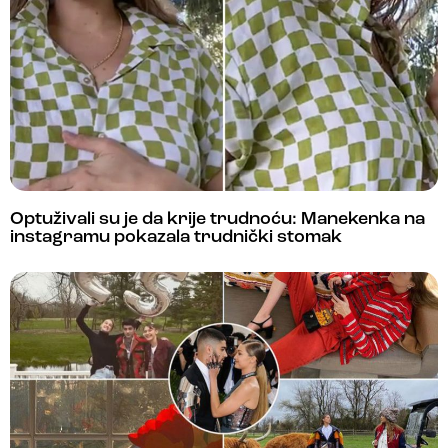
Optuživali su je da krije trudnoću: Manekenka na
instagramu pokazala trudnički stomak