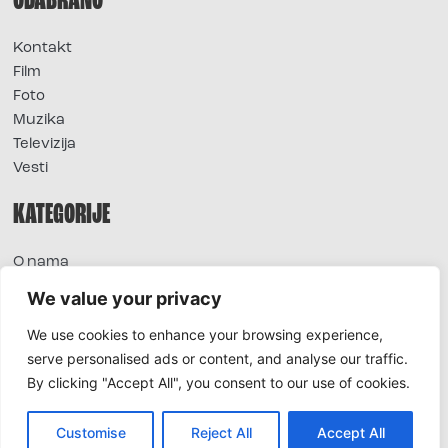
ODABRANO
Kontakt
Film
Foto
Muzika
Televizija
Vesti
KATEGORIJE
O nama
Sve vesti
We value your privacy
Extra
We use cookies to enhance your browsing experience,
Foto
serve personalised ads or content, and analyse our traffic.
Moda
By clicking "Accept All", you consent to our use of cookies.
TV
Život
Horoskop
Customise
Reject All
Accept All