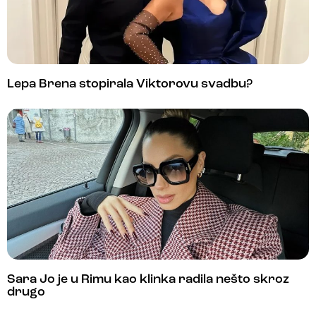
Lepa Brena stopirala Viktorovu svadbu?
Sara Jo je u Rimu kao klinka radila nešto skroz
drugo