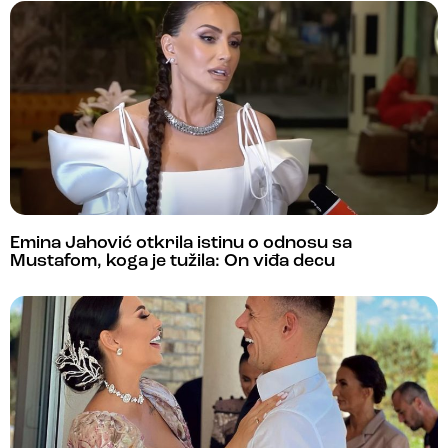
Emina Jahović otkrila istinu o odnosu sa
Mustafom, koga je tužila: On viđa decu