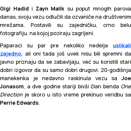
Gigi Hadid
i
Zayn Malik
su poput mnogih parova
danas, svoju vezu odlučili da ozvaniče na društvenim
mrežama. Postavili su zajedničku, crno belu
fotografiju, na kojoj poziraju zagrljeni.
Paparaci su par pre nekoliko nedelja
uslikali
zajedno
, ali oni tada još uvek nisu bili spremni da
javno priznaju da se zabavljaju, već su koristili stari
dobri izgovor da su samo dobri drugovi. 20-godišnja
manekenka je nedavno raskinula vezu sa
Joe
Jonasom
, a dve godine stariji bivši član benda
One
Direction
je skoro u isto vreme prekinuo veridbu sa
Perrie Edwards
.