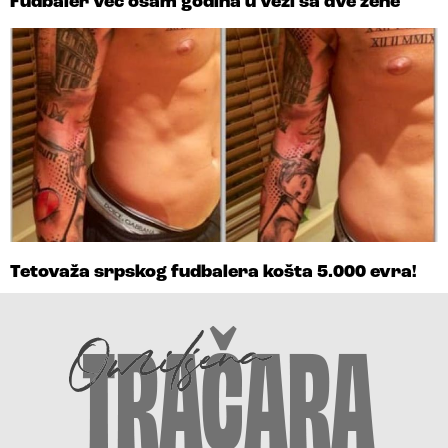
Fudbaler već osam godina u vezi sa dve žene
Tetovaža srpskog fudbalera košta 5.000 evra!