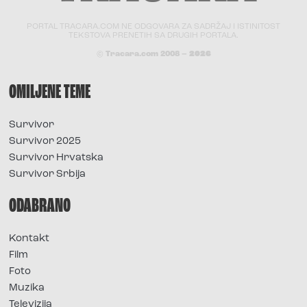
PORTAL TRACARA.COM NE ODGOVARA ZA SADRŽAJ I ISTINITOST
TEKSTOVA PRENETIH SA DRUGIH PORTALA.
© Tracara.com 2008 –
2026
OMILJENE TEME
Survivor
Survivor 2025
Survivor Hrvatska
Survivor Srbija
ODABRANO
Kontakt
Film
Foto
Muzika
Televizija