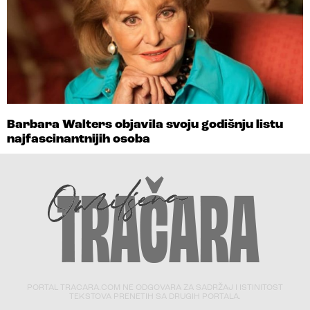
Barbara Walters objavila svoju godišnju listu
najfascinantnijih osoba
PORTAL TRACARA.COM NE ODGOVARA ZA SADRŽAJ I ISTINITOST
TEKSTOVA PRENETIH SA DRUGIH PORTALA.