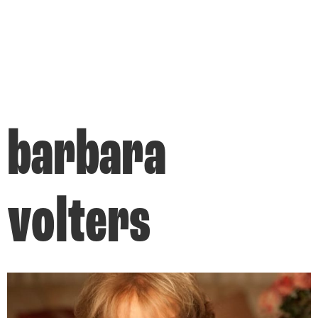
barbara
volters