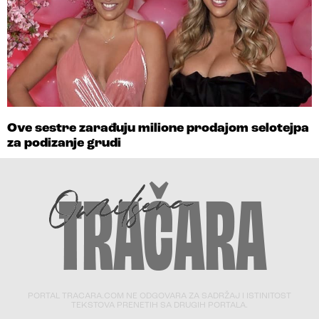
Ove sestre zarađuju milione prodajom selotejpa
za podizanje grudi
PORTAL TRACARA.COM NE ODGOVARA ZA SADRŽAJ I ISTINITOST
TEKSTOVA PRENETIH SA DRUGIH PORTALA.