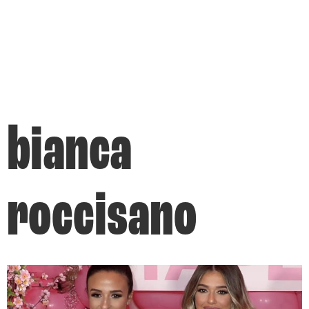
bianca
roccisano