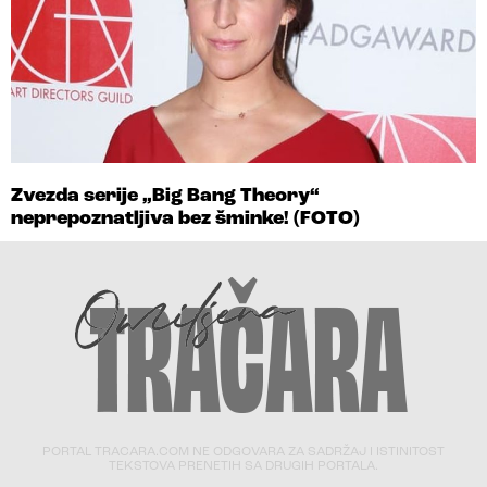
Zvezda serije „Big Bang Theory“
neprepoznatljiva bez šminke! (FOTO)
PORTAL TRACARA.COM NE ODGOVARA ZA SADRŽAJ I ISTINITOST
TEKSTOVA PRENETIH SA DRUGIH PORTALA.