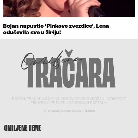
Bojan napustio ‘Pinkove zvezdice’, Lena
oduševila sve u žiriju!
PORTAL TRACARA.COM NE ODGOVARA ZA SADRŽAJ I ISTINITOST
TEKSTOVA PRENETIH SA DRUGIH PORTALA.
© Tracara.com 2008 –
2026
OMILJENE TEME