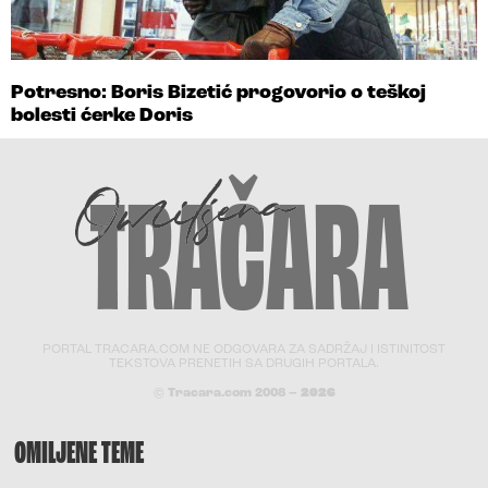
Potresno: Boris Bizetić progovorio o teškoj
bolesti ćerke Doris
PORTAL TRACARA.COM NE ODGOVARA ZA SADRŽAJ I ISTINITOST
TEKSTOVA PRENETIH SA DRUGIH PORTALA.
© Tracara.com 2008 –
2026
OMILJENE TEME