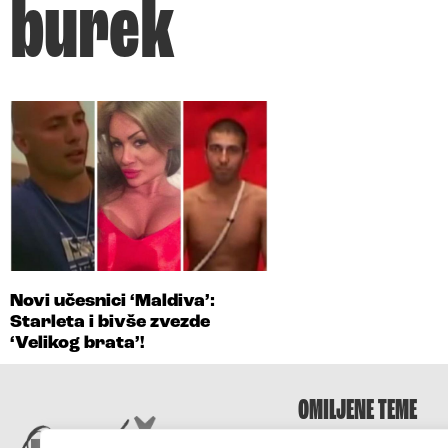
burek
Novi učesnici ‘Maldiva’:
Starleta i bivše zvezde
‘Velikog brata’!
OMILJENE TEME