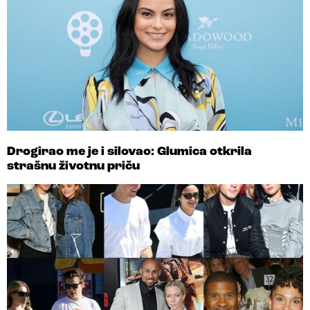
Drogirao me je i silovao: Glumica otkrila
strašnu životnu priču