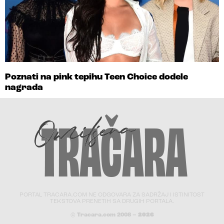
Poznati na pink tepihu Teen Choice dodele
nagrada
PORTAL TRACARA.COM NE ODGOVARA ZA SADRŽAJ I ISTINITOST
TEKSTOVA PRENETIH SA DRUGIH PORTALA.
© Tracara.com 2008 –
2026