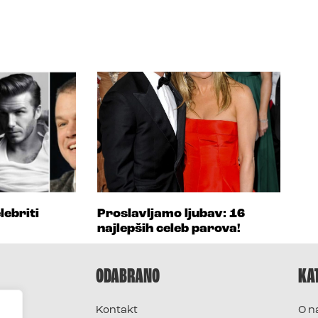
lebriti
Proslavljamo ljubav: 16
najlepših celeb parova!
ODABRANO
KA
Kontakt
O n