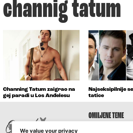
channig tatum
Channing Tatum zaigrao na
Najseksipilnije se
gej paradi u Los Anđelesu
tatice
OMILJENE TEME
Survivor
We value your privacy