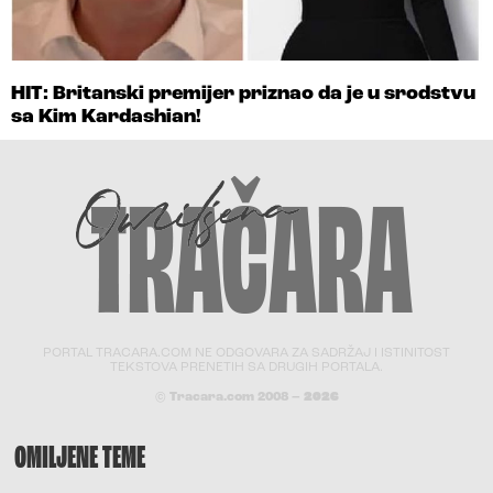
HIT: Britanski premijer priznao da je u srodstvu
sa Kim Kardashian!
PORTAL TRACARA.COM NE ODGOVARA ZA SADRŽAJ I ISTINITOST
TEKSTOVA PRENETIH SA DRUGIH PORTALA.
© Tracara.com 2008 –
2026
OMILJENE TEME