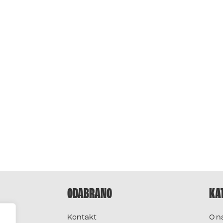
ODABRANO
KA
Kontakt
O n