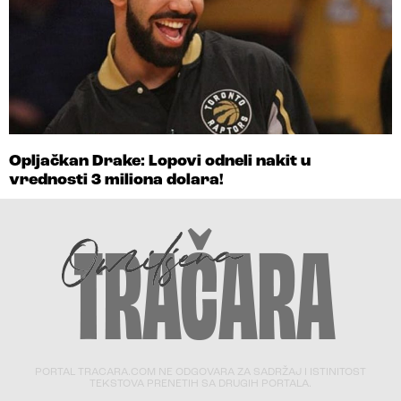
Opljačkan Drake: Lopovi odneli nakit u
vrednosti 3 miliona dolara!
PORTAL TRACARA.COM NE ODGOVARA ZA SADRŽAJ I ISTINITOST
TEKSTOVA PRENETIH SA DRUGIH PORTALA.