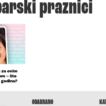
arski praznici
a za ovim
om – šta
. godina?
ODABRANO
KA