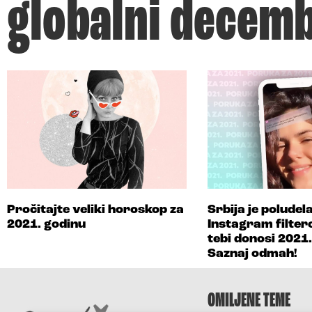
globalni decemb
Pročitajte veliki horoskop za
Srbija je poludel
2021. godinu
Instagram filter
tebi donosi 2021
Saznaj odmah!
OMILJENE TEME