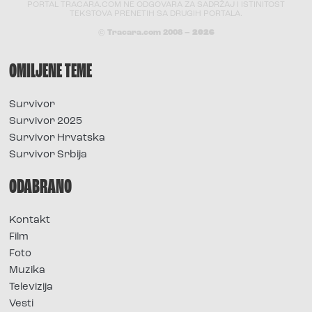
PORTAL TRACARA.COM NE ODGOVARA ZA SADRŽAJ I ISTINITOST
TEKSTOVA PRENETIH SA DRUGIH PORTALA.
© Tracara.com 2008 –
2026
OMILJENE TEME
Survivor
Survivor 2025
Survivor Hrvatska
Survivor Srbija
ODABRANO
Kontakt
Film
Foto
Muzika
Televizija
Vesti