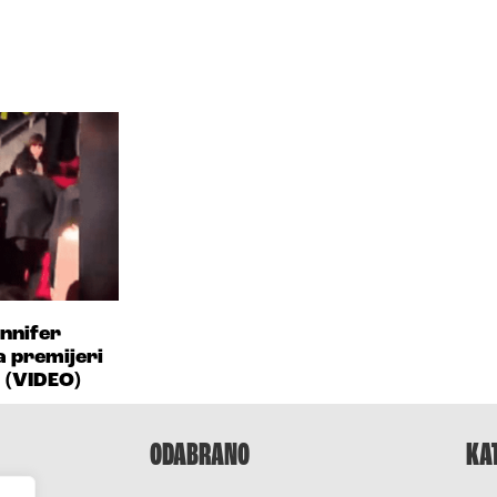
ennifer
 premijeri
“ (VIDEO)
ODABRANO
KA