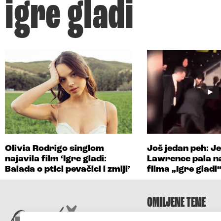
igre gladi
Olivia Rodrigo singlom
Još jedan peh: J
najavila film ‘Igre gladi:
Lawrence pala na
Balada o ptici pevačici i zmiji’
filma „Igre gladi
OMILJENE TEME