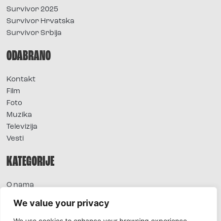
Survivor 2025
Survivor Hrvatska
Survivor Srbija
ODABRANO
Kontakt
Film
Foto
Muzika
Televizija
Vesti
KATEGORIJE
O nama
Sve vesti
We value your privacy
Extra
We use cookies to enhance your browsing experience,
Foto