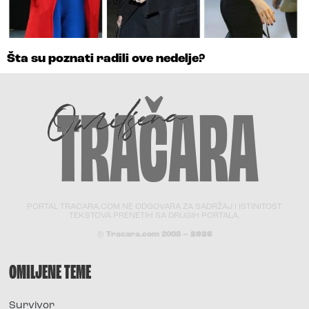
Šta su poznati radili ove nedelje?
PORTAL TRACARA.COM NE ODGOVARA ZA SADRŽAJ I ISTINITOST
TEKSTOVA PRENETIH SA DRUGIH PORTALA.
© Tracara.com 2008 –
2026
OMILJENE TEME
Survivor