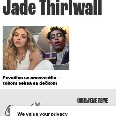
Jade Thirlwall
Pevačica se onesvestila –
tokom seksa sa dečkom
OMILJENE TEME
Survivor
We value your privacy