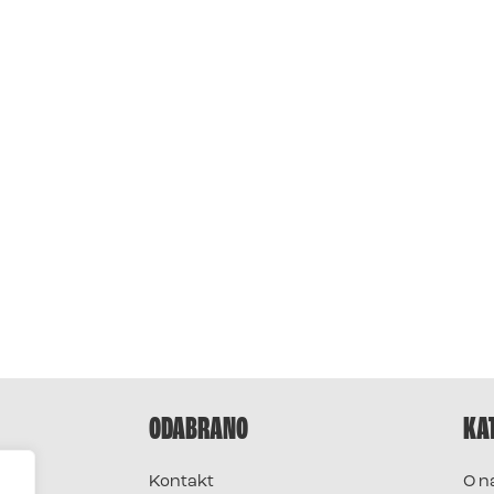
ODABRANO
KA
Kontakt
O n