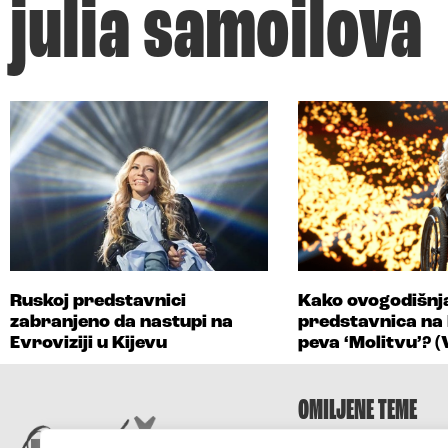
julia samoilova
Ruskoj predstavnici
Kako ovogodišnj
zabranjeno da nastupi na
predstavnica na
Evroviziji u Kijevu
peva ‘Molitvu’? 
OMILJENE TEME