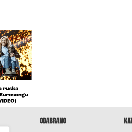
a ruska
 Eurosongu
(VIDEO)
ODABRANO
KA