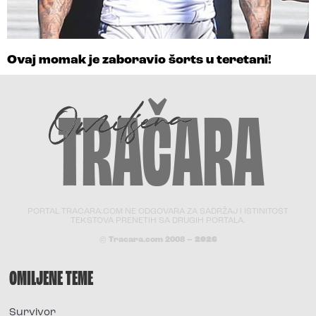
Ovaj momak je zaboravio šorts u teretani!
PORTAL TRACARA.COM NE ODGOVARA ZA SADRŽAJ I ISTINITOST
TEKSTOVA PRENETIH SA DRUGIH PORTALA.
© Tracara.com 2008 –
2026
OMILJENE TEME
Survivor