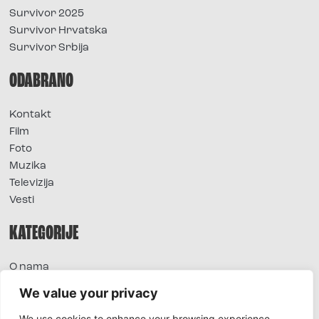
Survivor 2025
Survivor Hrvatska
Survivor Srbija
ODABRANO
Kontakt
Film
Foto
Muzika
Televizija
Vesti
KATEGORIJE
O nama
Sve vesti
We value your privacy
Extra
We use cookies to enhance your browsing experience,
Foto