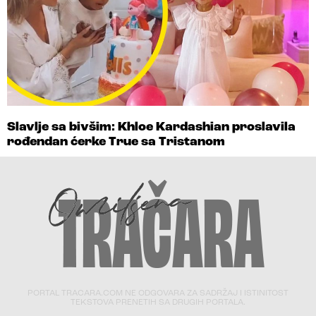
Slavlje sa bivšim: Khloe Kardashian proslavila
rođendan ćerke True sa Tristanom
PORTAL TRACARA.COM NE ODGOVARA ZA SADRŽAJ I ISTINITOST
TEKSTOVA PRENETIH SA DRUGIH PORTALA.