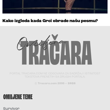
Kako izgleda kada Grci obrade našu pesmu?
PORTAL TRACARA.COM NE ODGOVARA ZA SADRŽAJ I ISTINITOST
TEKSTOVA PRENETIH SA DRUGIH PORTALA.
© Tracara.com 2008 –
2026
OMILJENE TEME
Survivor