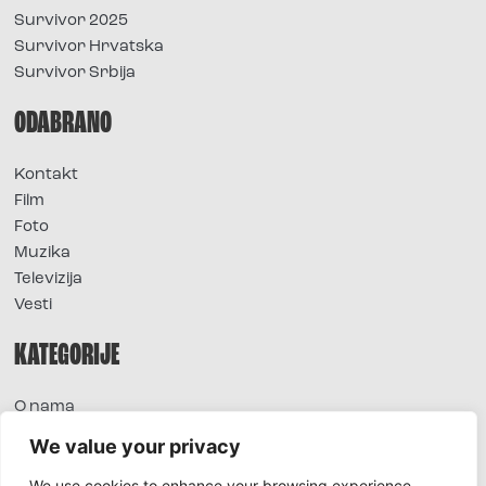
Survivor 2025
Survivor Hrvatska
Survivor Srbija
ODABRANO
Kontakt
Film
Foto
Muzika
Televizija
Vesti
KATEGORIJE
O nama
Sve vesti
We value your privacy
Extra
We use cookies to enhance your browsing experience,
Foto