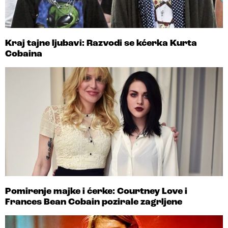
Kraj tajne ljubavi: Razvodi se kćerka Kurta
Cobaina
Pomirenje majke i ćerke: Courtney Love i
Frances Bean Cobain pozirale zagrljene