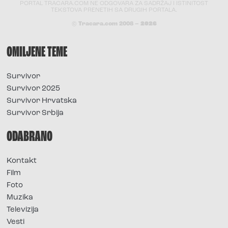
PORTAL TRACARA.COM NE ODGOVARA ZA SADRŽAJ I ISTINITOST
TEKSTOVA PRENETIH SA DRUGIH PORTALA.
© Tracara.com 2008 –
2026
OMILJENE TEME
Survivor
Survivor 2025
Survivor Hrvatska
Survivor Srbija
ODABRANO
Kontakt
Film
Foto
Muzika
Televizija
Vesti