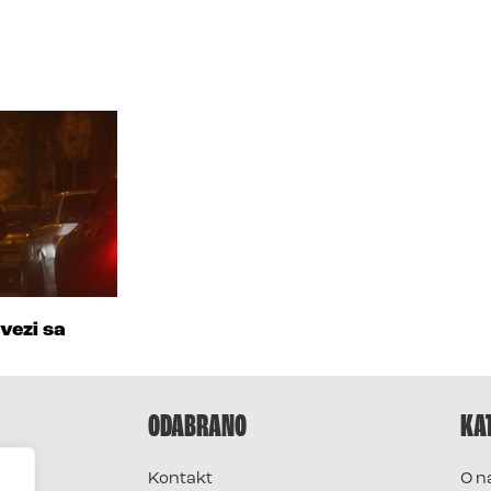
vezi sa
ODABRANO
KA
Kontakt
O n