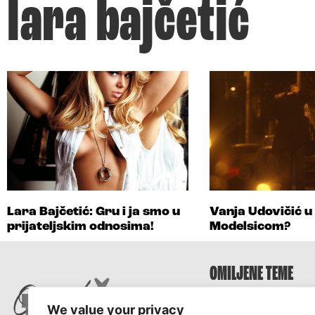
lara bajčetić
Lara Bajčetić: Gru i ja smo u
Vanja Udovičić u 
prijateljskim odnosima!
Modelsicom?
OMILJENE TEME
Survivor
We value your privacy