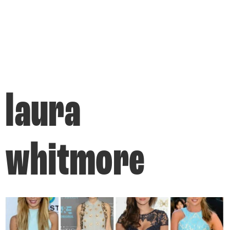
laura
whitmore