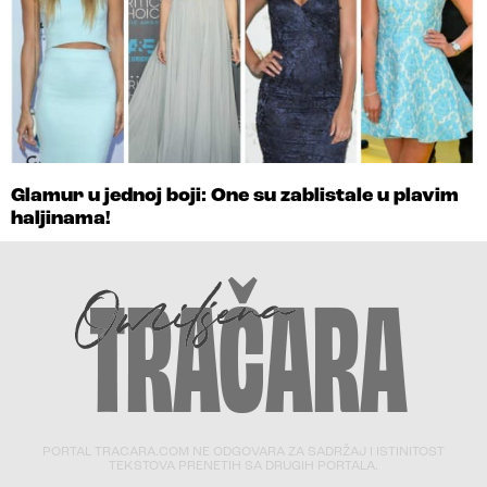
Glamur u jednoj boji: One su zablistale u plavim
haljinama!
PORTAL TRACARA.COM NE ODGOVARA ZA SADRŽAJ I ISTINITOST
TEKSTOVA PRENETIH SA DRUGIH PORTALA.