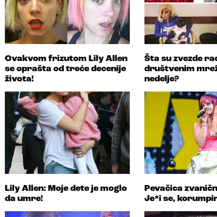
Ovakvom frizutom Lily Allen
Šta su zvezde rad
se oprašta od treće decenije
društvenim mre
života!
nedelje?
Lily Allen: Moje dete je moglo
Pevačica zvaničn
da umre!
Je*i se, korumpi