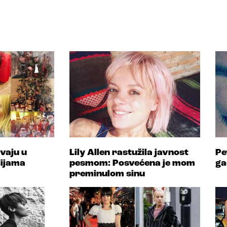
vaju u
Lily Allen rastužila javnost
Pe
lijama
pesmom: Posvećena je mom
ga
preminulom sinu