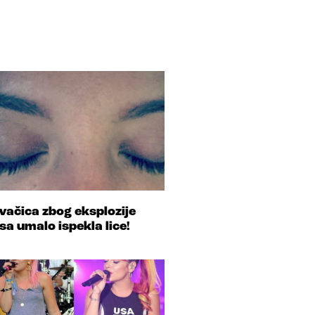
vačica zbog eksplozije
sa umalo ispekla lice!