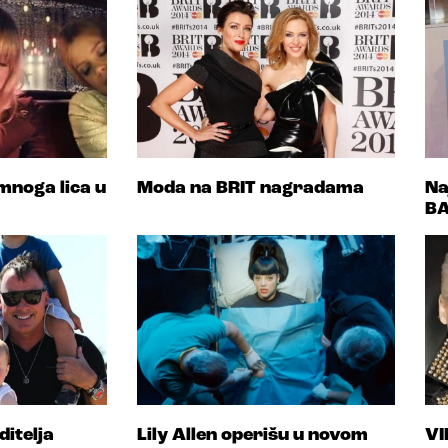
 mnoga lica u
Moda na BRIT nagradama
Na
BA
ditelja
Lily Allen operišu u novom
VI