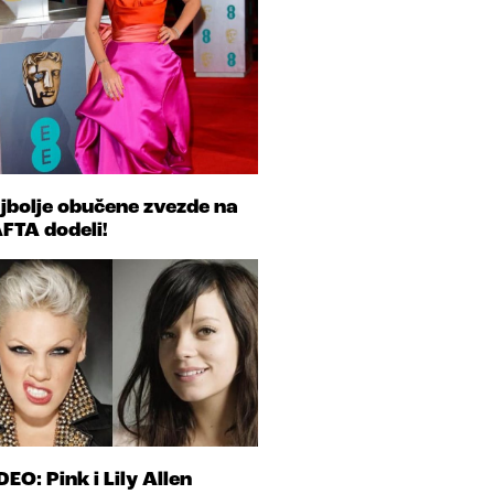
jbolje obučene zvezde na
FTA dodeli!
DEO: Pink i Lily Allen