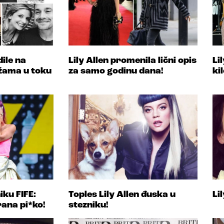
ile na
Lily Allen promenila lični opis
Li
žama u toku
za samo godinu dana!
ki
iku FIFE:
Toples Lily Allen đuska u
Li
rana pi*ko!
stezniku!