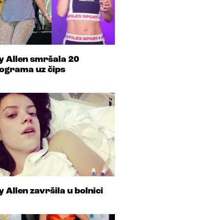
ly Allen smršala 20
lograma uz čips
ly Allen završila u bolnici