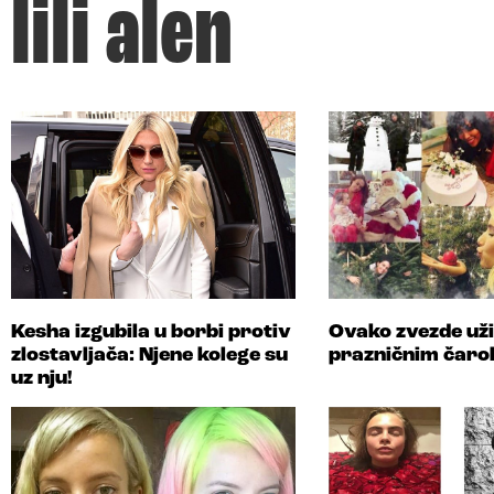
lili alen
Kesha izgubila u borbi protiv
Ovako zvezde uži
zlostavljača: Njene kolege su
prazničnim čaro
uz nju!