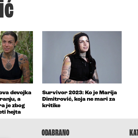
ić
I ova devojka
Survivor 2023: Ko je Marija
ranju, a
Dimitrović, koja ne mari za
ra je zbog
kritike
ti hejta
ODABRANO
KA