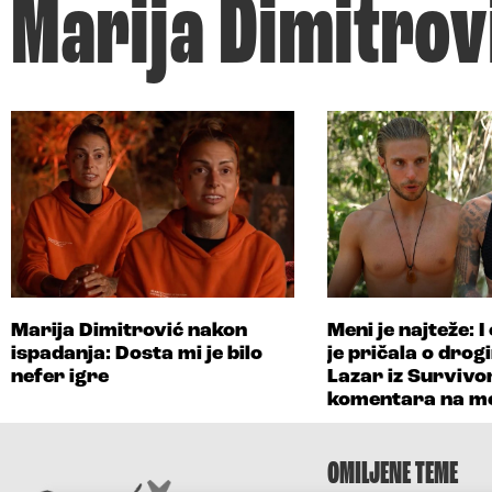
Marija Dimitrov
Marija Dimitrović nakon
Meni je najteže: 
ispadanja: Dosta mi je bilo
je pričala o drogi
nefer igre
Lazar iz Survivo
komentara na me
OMILJENE TEME