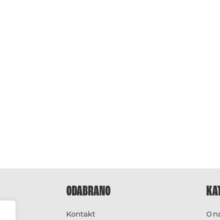
ODABRANO
KA
Kontakt
O n