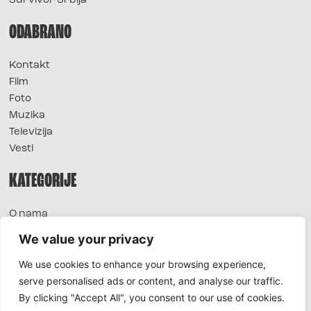
Survivor Srbija
ODABRANO
Kontakt
Film
Foto
Muzika
Televizija
Vesti
KATEGORIJE
O nama
Sve vesti
We value your privacy
Extra
We use cookies to enhance your browsing experience,
Foto
serve personalised ads or content, and analyse our traffic.
Moda
By clicking "Accept All", you consent to our use of cookies.
TV