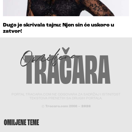
Dugo je skrivala tajnu: Njen sin će uskoro u
zatvor!
PORTAL TRACARA.COM NE ODGOVARA ZA SADRŽAJ I ISTINITOST
TEKSTOVA PRENETIH SA DRUGIH PORTALA.
© Tracara.com 2008 –
2026
OMILJENE TEME