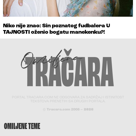
Niko nije znao: Sin poznatog fudbalera U
TAJNOSTI oženio bogatu manekenku?!
PORTAL TRACARA.COM NE ODGOVARA ZA SADRŽAJ I ISTINITOST
TEKSTOVA PRENETIH SA DRUGIH PORTALA.
© Tracara.com 2008 –
2026
OMILJENE TEME