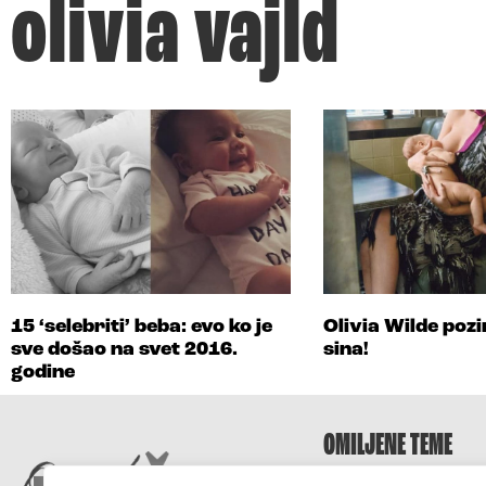
olivia vajld
15 ‘selebriti’ beba: evo ko je
Olivia Wilde pozi
sve došao na svet 2016.
sina!
godine
OMILJENE TEME