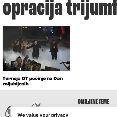
opracija trijum
Turneja OT počinje na Dan
zaljubljenih
OMILJENE TEME
Survivor
We value your privacy