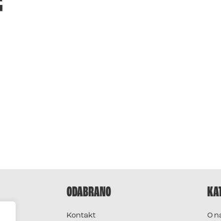
f
ODABRANO
KA
Kontakt
O n