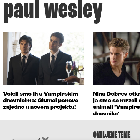
paul wesley
Voleli smo ih u Vampirskim
Nina Dobrev otkri
dnevnicima: Glumci ponovo
ja smo se mrzeli
zajedno u novom projektu!
snimali ’Vampir
dnevnike’
OMILJENE TEME