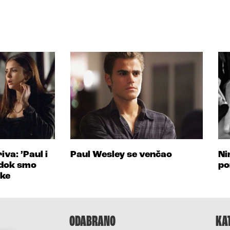
va: ’Paul i
Paul Wesley se venčao
Ni
 dok smo
po
ske
ODABRANO
KA