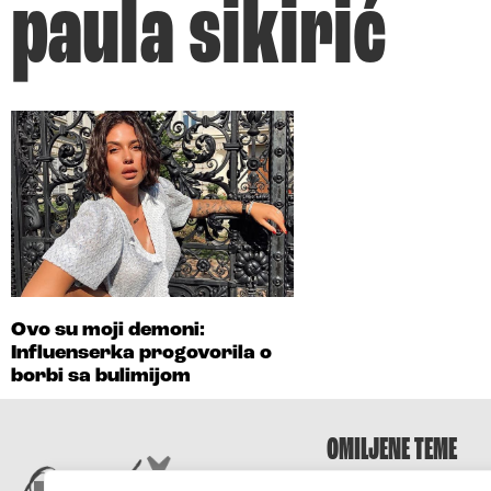
paula sikirić
Ovo su moji demoni:
Influenserka progovorila o
borbi sa bulimijom
OMILJENE TEME