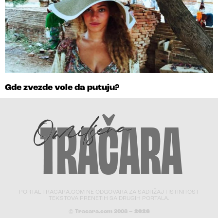
Gde zvezde vole da putuju?
PORTAL TRACARA.COM NE ODGOVARA ZA SADRŽAJ I ISTINITOST
TEKSTOVA PRENETIH SA DRUGIH PORTALA.
© Tracara.com 2008 –
2026