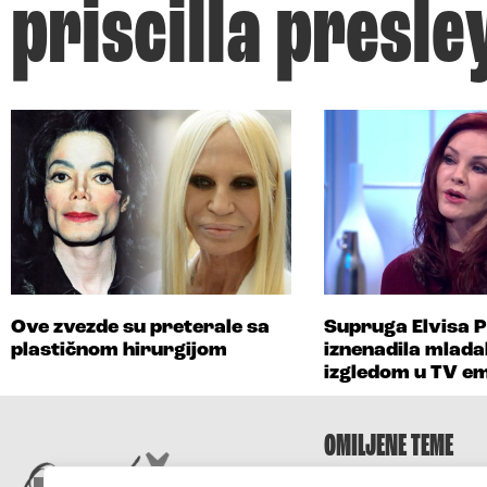
priscilla presle
Ove zvezde su preterale sa
Supruga Elvisa P
plastičnom hirurgijom
iznenadila mlad
izgledom u TV emi
OMILJENE TEME