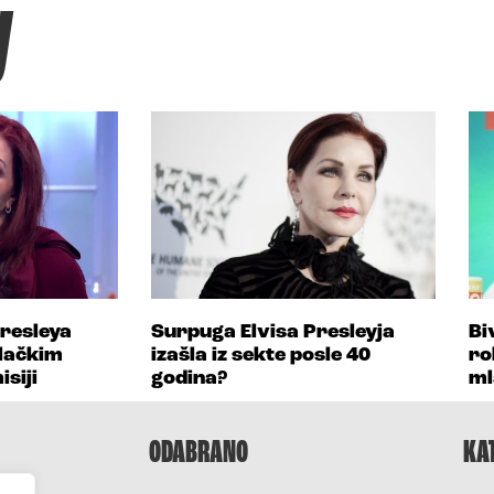
y
resleya
Surpuga Elvisa Presleyja
Bi
alačkim
izašla iz sekte posle 40
ro
siji
godina?
ml
ODABRANO
KA